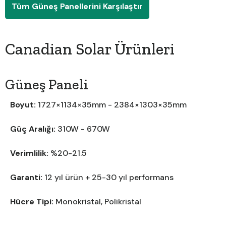
Tüm Güneş Panellerini Karşılaştır
Canadian Solar Ürünleri
Güneş Paneli
Boyut:
1727×1134×35mm - 2384×1303×35mm
Güç Aralığı:
310W - 670W
Verimlilik:
%20-21.5
Garanti:
12 yıl ürün + 25-30 yıl performans
Hücre Tipi:
Monokristal, Polikristal