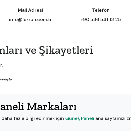
Mail Adresi
Telefon
info@lexron.com.tr
+90 536 541 13 25
ları ve Şikayetleri
r.
ınmıştır
aneli Markaları
 daha fazla bilgi edinmek için
Güneş Paneli
ana sayfamızı zi