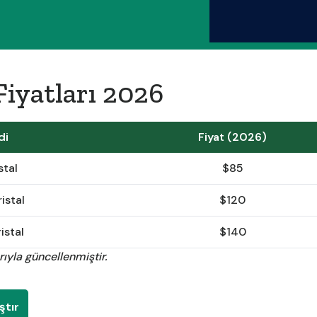
Fiyatları 2026
di
Fiyat (2026)
stal
$85
stal
$120
stal
$140
rıyla güncellenmiştir.
ştır