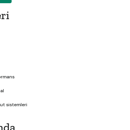
ri
formans
al
ut sistemleri
nda