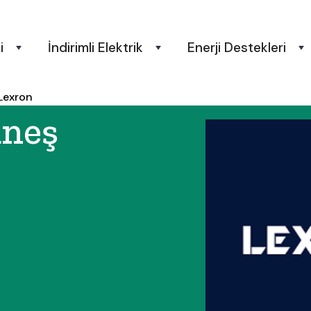
i
İndirimli Elektrik
Enerji Destekleri
Lexron
üneş