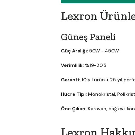
Lexron Ürünle
Güneş Paneli
Güç Aralığı:
50W - 450W
Verimlilik:
%19-20.5
Garanti:
10 yıl ürün + 25 yıl per
Hücre Tipi:
Monokristal, Polikrist
Öne Çıkan:
Karavan, bağ evi, kon
Lexron Hakkı