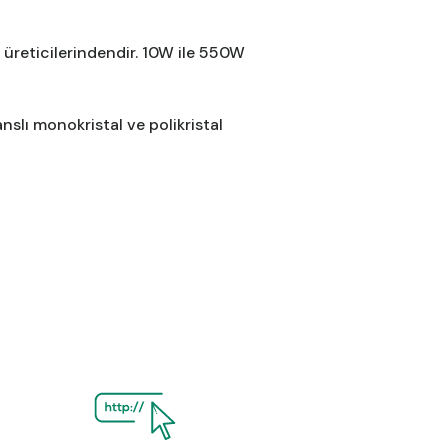
i üreticilerindendir. 10W ile 550W
nslı monokristal ve polikristal