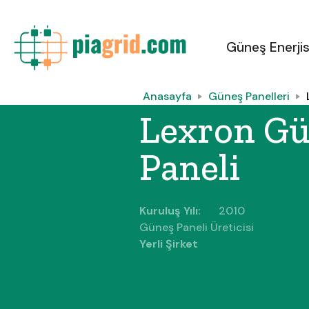
Güneş Enerjis
Anasayfa
Güneş Panelleri
Lexron G
Paneli
Kuruluş Yılı:
2010
Güneş Paneli Üreticisi
Yerli Şirket