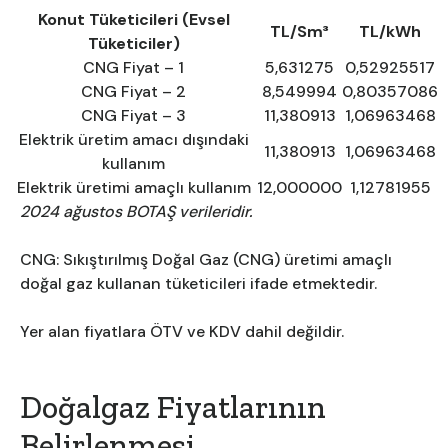
Konut Tüketicileri (Evsel
TL/Sm³
TL/kWh
Tüketiciler)
CNG Fiyat – 1
5,631275
0,52925517
CNG Fiyat – 2
8,549994
0,80357086
CNG Fiyat – 3
11,380913
1,06963468
Elektrik üretim amacı dışındaki
11,380913
1,06963468
kullanım
Elektrik üretimi amaçlı kullanım
12,000000
1,12781955
2024 ağustos BOTAŞ verileridir.
CNG: Sıkıştırılmış Doğal Gaz (CNG) üretimi amaçlı
doğal gaz kullanan tüketicileri ifade etmektedir.
Yer alan fiyatlara ÖTV ve KDV dahil değildir.
Doğalgaz Fiyatlarının
Belirlenmesi