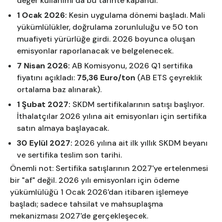
değer kullanımı da bu tarihte kapandı.
1 Ocak 2026:
Kesin uygulama dönemi başladı. Mali
yükümlülükler, doğrulama zorunluluğu ve 50 ton
muafiyeti yürürlüğe girdi. 2026 boyunca oluşan
emisyonlar raporlanacak ve belgelenecek.
7 Nisan 2026:
AB Komisyonu, 2026 Q1 sertifika
fiyatını açıkladı:
75,36 Euro/ton
(AB ETS çeyreklik
ortalama baz alınarak).
1 Şubat 2027:
SKDM sertifikalarının satışı başlıyor.
İthalatçılar 2026 yılına ait emisyonları için sertifika
satın almaya başlayacak.
30 Eylül 2027:
2026 yılına ait ilk yıllık SKDM beyanı
ve sertifika teslim son tarihi.
Önemli not: Sertifika satışlarının 2027'ye ertelenmesi
bir "af" değil. 2026 yılı emisyonları için ödeme
yükümlülüğü 1 Ocak 2026'dan itibaren işlemeye
başladı; sadece tahsilat ve mahsuplaşma
mekanizması 2027'de gerçekleşecek.